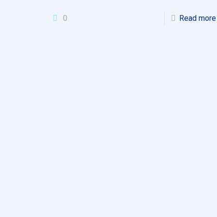
0
Read more