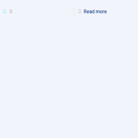
0
Read more