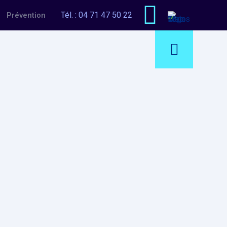
Tél. :
04 71 47 50 22‬
Prévention