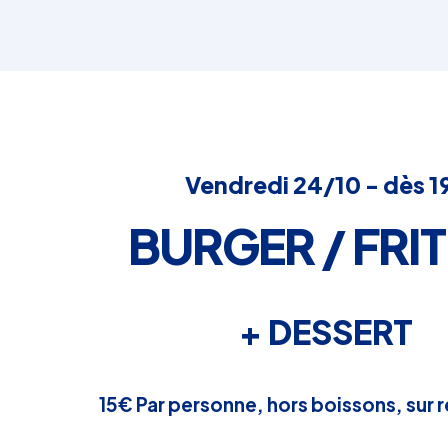
Vendredi 24/10 - dès 1
BURGER / FRIT
+ DESSERT
15€ Par personne, hors boissons, sur 