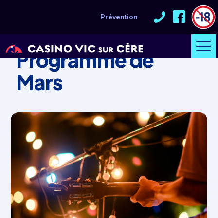
Prévention
ÉVÈNEMENT
Programme de
Mars