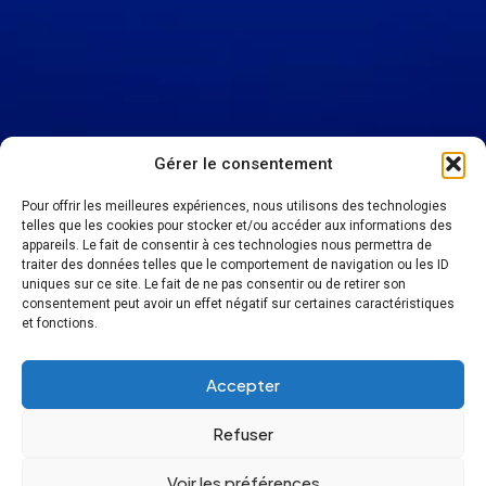
Gérer le consentement
Pour offrir les meilleures expériences, nous utilisons des technologies
telles que les cookies pour stocker et/ou accéder aux informations des
appareils. Le fait de consentir à ces technologies nous permettra de
traiter des données telles que le comportement de navigation ou les ID
uniques sur ce site. Le fait de ne pas consentir ou de retirer son
consentement peut avoir un effet négatif sur certaines caractéristiques
et fonctions.
Accepter
Refuser
GRANDE TOMBOLA
Voir les préférences