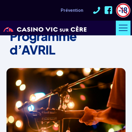
Prévention
ÉVÈNEMENT
Programme
d’AVRIL